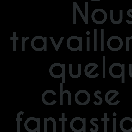
Nou
travaillo
quelq
chose
fantasti