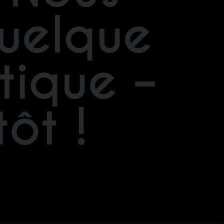
quelque
tique –
ôt !