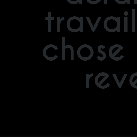
travai
chose 
rev