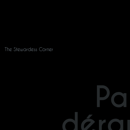
The Stewardess Corner
Pa
déra