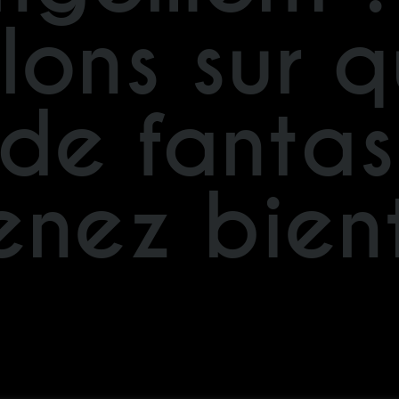
llons sur 
de fantas
enez bient