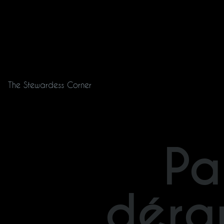
The Stewardess Corner
Pa
déra