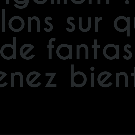
llons sur 
de fantas
enez bient