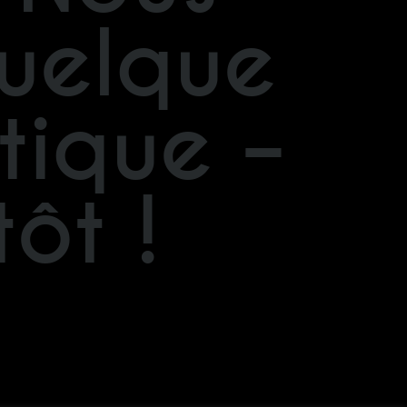
quelque
tique –
ôt !