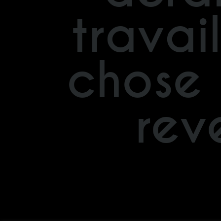
travai
chose 
rev