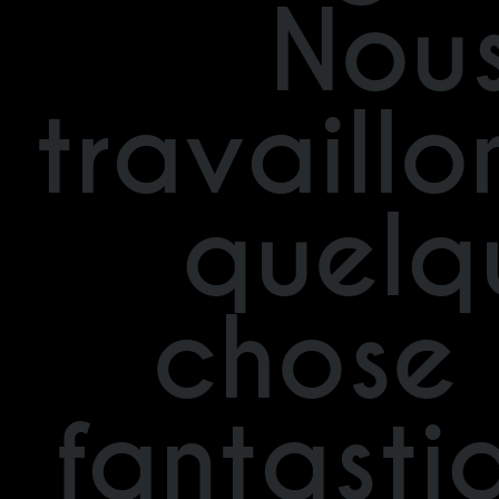
Nou
travaillo
quelq
chose
fantasti